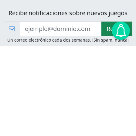
Recibe notificaciones sobre nuevos juegos
Recibir!
Un correo electrónico cada dos semanas. ¡Sin spam, nunca!
Juegos de Lógica
Juegos Mentales
Acertijo de Einstein
2048
Desafíos de Lógica
Pasatiempos
Problemas de Lógica
4 Colores
Juego de Memoria
Pinball
Rompe Todo
Serpientes y Escaleras
Adivinanzas
Juegos para Imprimir
Adivinanzas con Respuestas
Adivinanzas para Imprimir