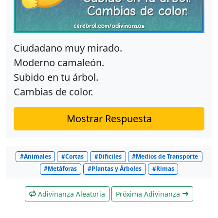
Ciudadano muy mirado.
Moderno camaleón.
Subido en tu árbol.
Cambias de color.
Mostrar Respuesta
#Animales
#Cortas
#Dificiles
#Medios de Transporte
#Metáforas
#Plantas y Árboles
#Rimas
Adivinanza Aleatoria
Próxima Adivinanza