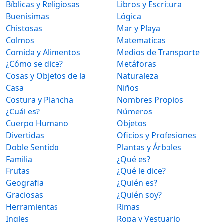
Bíblicas y Religiosas
Libros y Escritura
Buenísimas
Lógica
Chistosas
Mar y Playa
Colmos
Matematicas
Comida y Alimentos
Medios de Transporte
¿Cómo se dice?
Metáforas
Cosas y Objetos de la
Naturaleza
Casa
Niños
Costura y Plancha
Nombres Propios
¿Cuál es?
Números
Cuerpo Humano
Objetos
Divertidas
Oficios y Profesiones
Doble Sentido
Plantas y Árboles
Familia
¿Qué es?
Frutas
¿Qué le dice?
Geografia
¿Quién es?
Graciosas
¿Quién soy?
Herramientas
Rimas
Ingles
Ropa y Vestuario