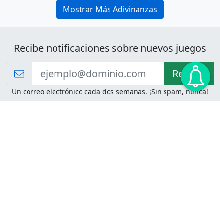
Mostrar Más Adivinanzas
Recibe notificaciones sobre nuevos juegos
Recibir!
Un correo electrónico cada dos semanas. ¡Sin spam, nunca!
Juegos de Lógica
Juegos Mentales
Acertijo de Einstein
2048
Desafíos de Lógica
Pasatiempos
Problemas de Lógica
4 Colores
Juego de Memoria
Pinball
Rompe Todo
Serpientes y Escaleras