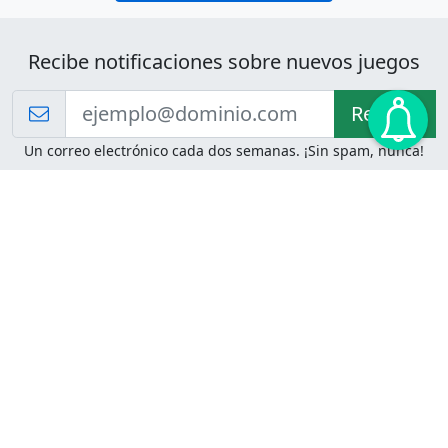
Recibe notificaciones sobre nuevos juegos
Recibir!
Un correo electrónico cada dos semanas. ¡Sin spam, nunca!
Juegos de Lógica
Juegos Mentales
Acertijo de Einstein
2048
Desafíos de Lógica
Pasatiempos
Problemas de Lógica
4 Colores
Juego de Memoria
Pinball
Rompe Todo
Serpientes y Escaleras
Adivinanzas
Juegos para Imprimir