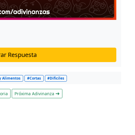
ar Respuesta
y Alimentos
#Cortas
#Dificiles
oria
Próxima Adivinanza