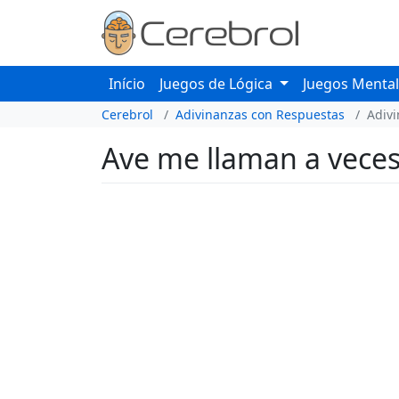
Início
Juegos de Lógica
Juegos Menta
Cerebrol
Adivinanzas con Respuestas
Adiv
Ave me llaman a veces.