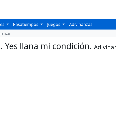
les
Pasatiempos
Juegos
Adivinanzas
inanza
 Yes llana mi condición.
Adivina