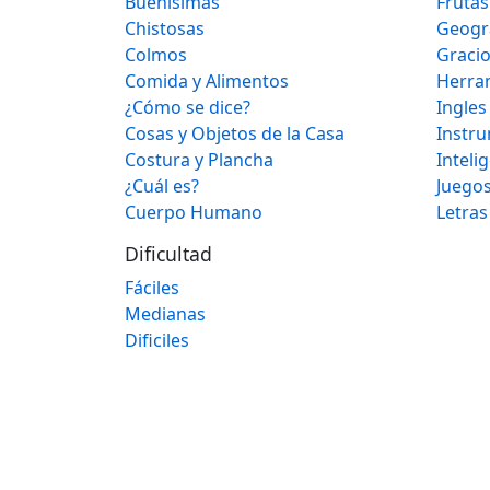
Buenísimas
Frutas
Chistosas
Geogr
Colmos
Graci
Comida y Alimentos
Herra
¿Cómo se dice?
Ingles
Cosas y Objetos de la Casa
Instr
Costura y Plancha
Inteli
¿Cuál es?
Juegos
Cuerpo Humano
Letras
Dificultad
Fáciles
Medianas
Dificiles