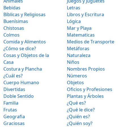
Animales
Juegos y Juguetes
Bebidas
Letras
Bíblicas y Religiosas
Libros y Escritura
Buenísimas
Lógica
Chistosas
Mar y Playa
Colmos
Matematicas
Comida y Alimentos
Medios de Transporte
¿Cómo se dice?
Metáforas
Cosas y Objetos de la
Naturaleza
Casa
Niños
Costura y Plancha
Nombres Propios
¿Cuál es?
Números
Cuerpo Humano
Objetos
Divertidas
Oficios y Profesiones
Doble Sentido
Plantas y Árboles
Familia
¿Qué es?
Frutas
¿Qué le dice?
Geografia
¿Quién es?
Graciosas
¿Quién soy?