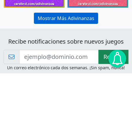
Mostrar Más Adivinanzas
Recibe notificaciones sobre nuevos juegos
Recibir!
Un correo electrónico cada dos semanas. ¡Sin spam, nunca!
Juegos de Lógica
Juegos Mentales
Acertijo de Einstein
2048
Desafíos de Lógica
Pasatiempos
Problemas de Lógica
4 Colores
Juego de Memoria
Pinball