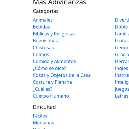
Más Adivinanzas
Categorias
Animales
Divert
Bebidas
Doble
Bíblicas y Religiosas
Famili
Buenísimas
Frutas
Chistosas
Geogr
Colmos
Graci
Comida y Alimentos
Herra
¿Cómo se dice?
Ingles
Cosas y Objetos de la Casa
Instr
Costura y Plancha
Inteli
¿Cuál es?
Juegos
Cuerpo Humano
Letras
Dificultad
Fáciles
Medianas