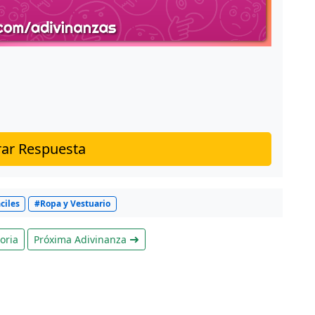
ar Respuesta
ciles
#Ropa y Vestuario
oria
Próxima Adivinanza