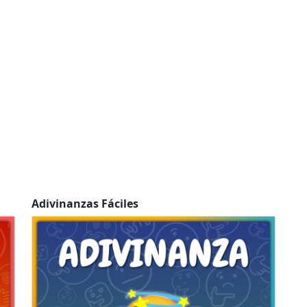
Adivinanzas Fáciles