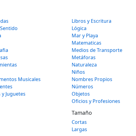
idas
Libros y Escritura
 Sentido
Lógica
a
Mar y Playa
Matematicas
afia
Medios de Transporte
osas
Metáforas
mientas
Naturaleza
Niños
umentos Musicales
Nombres Propios
gentes
Números
 y Juguetes
Objetos
Oficios y Profesiones
Tamaño
Cortas
Largas