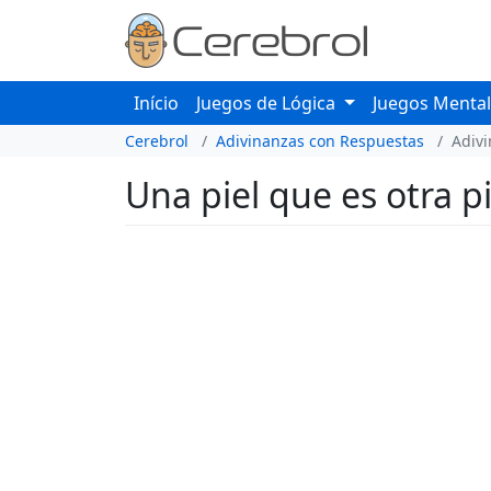
Início
Juegos de Lógica
Juegos Menta
Cerebrol
Adivinanzas con Respuestas
Adiv
Una piel que es otra p