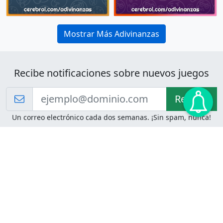
Mostrar Más Adivinanzas
Recibe notificaciones sobre nuevos juegos
Recibir!
Un correo electrónico cada dos semanas. ¡Sin spam, nunca!
Juegos de Lógica
Juegos Mentales
Acertijo de Einstein
2048
Desafíos de Lógica
Pasatiempos
Problemas de Lógica
4 Colores
Juego de Memoria
Pinball