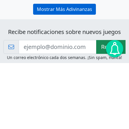
Mostrar Más Adivinanzas
Recibe notificaciones sobre nuevos juegos
Recibir!
Un correo electrónico cada dos semanas. ¡Sin spam, nunca!
Juegos de Lógica
Juegos Mentales
Acertijo de Einstein
2048
Desafíos de Lógica
Pasatiempos
Problemas de Lógica
4 Colores
Juego de Memoria
Pinball
Rompe Todo
Serpientes y Escaleras