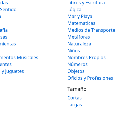
idas
Libros y Escritura
 Sentido
Lógica
a
Mar y Playa
Matematicas
afia
Medios de Transporte
osas
Metáforas
mientas
Naturaleza
Niños
umentos Musicales
Nombres Propios
gentes
Números
 y Juguetes
Objetos
Oficios y Profesiones
Tamaño
Cortas
Largas