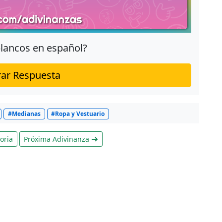
blancos en español?
ar Respuesta
#Medianas
#Ropa y Vestuario
oria
Próxima Adivinanza