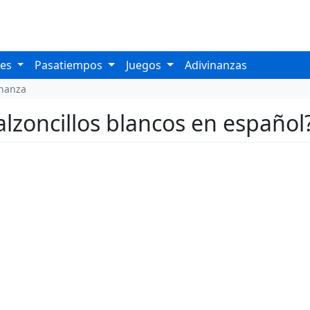
les
Pasatiempos
Juegos
Adivinanzas
inanza
alzoncillos blancos en español