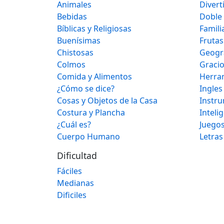
Animales
Divert
Bebidas
Doble
Bíblicas y Religiosas
Famili
Buenísimas
Frutas
Chistosas
Geogr
Colmos
Graci
Comida y Alimentos
Herra
¿Cómo se dice?
Ingles
Cosas y Objetos de la Casa
Instr
Costura y Plancha
Inteli
¿Cuál es?
Juegos
Cuerpo Humano
Letras
Dificultad
Fáciles
Medianas
Dificiles