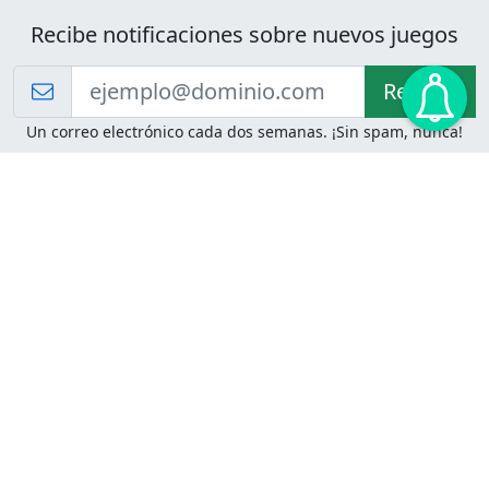
Recibe notificaciones sobre nuevos juegos
Recibir!
Un correo electrónico cada dos semanas. ¡Sin spam, nunca!
Juegos de Lógica
Juegos Mentales
Acertijo de Einstein
2048
Desafíos de Lógica
Pasatiempos
Problemas de Lógica
4 Colores
Juego de Memoria
Pinball
Rompe Todo
Serpientes y Escaleras
Adivinanzas
Juegos para Imprimir
Adivinanzas con Respuestas
Adivinanzas para Imprimir