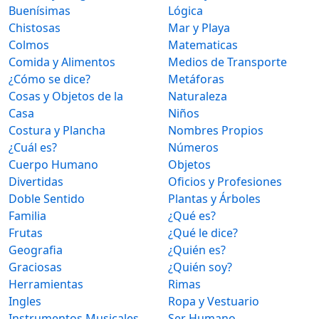
Buenísimas
Lógica
Chistosas
Mar y Playa
Colmos
Matematicas
Comida y Alimentos
Medios de Transporte
¿Cómo se dice?
Metáforas
Cosas y Objetos de la
Naturaleza
Casa
Niños
Costura y Plancha
Nombres Propios
¿Cuál es?
Números
Cuerpo Humano
Objetos
Divertidas
Oficios y Profesiones
Doble Sentido
Plantas y Árboles
Familia
¿Qué es?
Frutas
¿Qué le dice?
Geografia
¿Quién es?
Graciosas
¿Quién soy?
Herramientas
Rimas
Ingles
Ropa y Vestuario
Instrumentos Musicales
Ser Humano