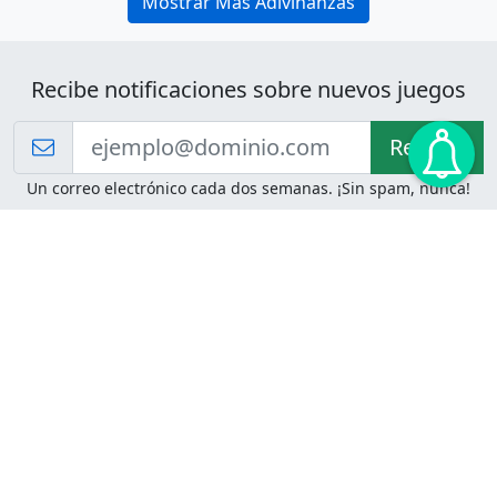
Mostrar Más Adivinanzas
Recibe notificaciones sobre nuevos juegos
Recibir!
Un correo electrónico cada dos semanas. ¡Sin spam, nunca!
Juegos de Lógica
Juegos Mentales
Acertijo de Einstein
2048
Desafíos de Lógica
Pasatiempos
Problemas de Lógica
4 Colores
Juego de Memoria
Pinball
Rompe Todo
Serpientes y Escaleras