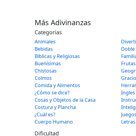
Más Adivinanzas
Categorias
Animales
Divert
Bebidas
Doble
Bíblicas y Religiosas
Famili
Buenísimas
Frutas
Chistosas
Geogr
Colmos
Graci
Comida y Alimentos
Herra
¿Cómo se dice?
Ingles
Cosas y Objetos de la Casa
Instr
Costura y Plancha
Inteli
¿Cuál es?
Juegos
Cuerpo Humano
Letras
Dificultad