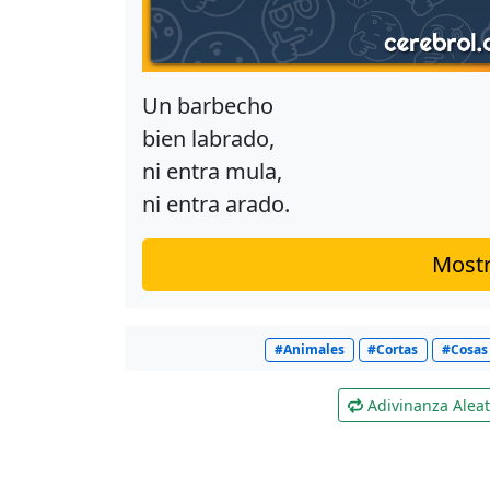
Un barbecho
bien labrado,
ni entra mula,
ni entra arado.
Mostr
#Animales
#Cortas
#Cosas 
Adivinanza Aleat