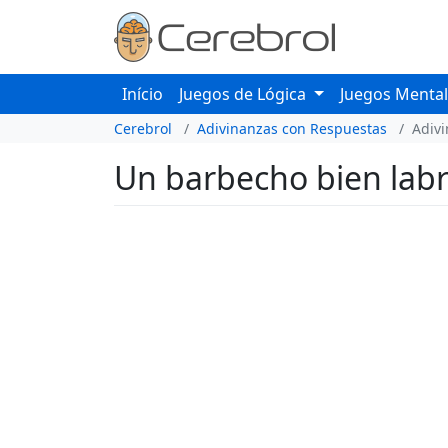
Início
Juegos de Lógica
Juegos Menta
Cerebrol
Adivinanzas con Respuestas
Adiv
Un barbecho bien labr