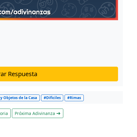
ar Respuesta
y Objetos de la Casa
#Dificiles
#Rimas
oria
Próxima Adivinanza