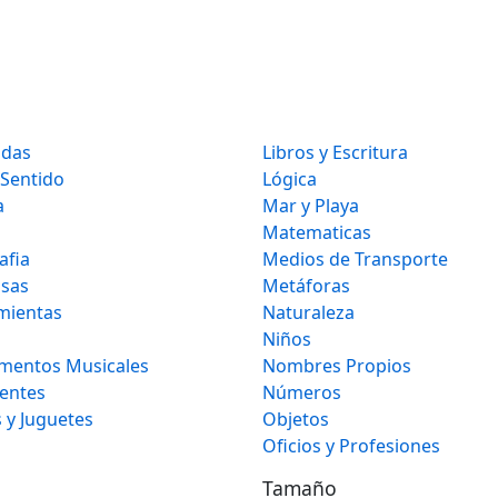
idas
Libros y Escritura
 Sentido
Lógica
a
Mar y Playa
Matematicas
afia
Medios de Transporte
osas
Metáforas
mientas
Naturaleza
Niños
umentos Musicales
Nombres Propios
gentes
Números
 y Juguetes
Objetos
Oficios y Profesiones
Tamaño