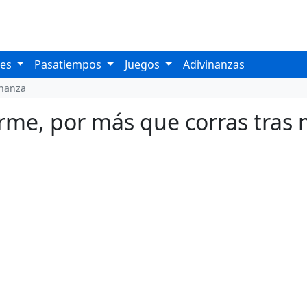
les
Pasatiempos
Juegos
Adivinanzas
inanza
me, por más que corras tras m