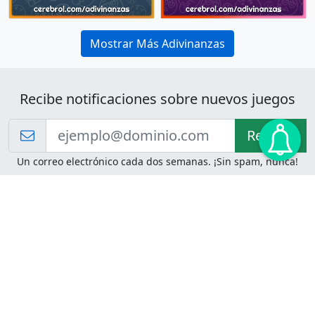
Mostrar Más Adivinanzas
Recibe notificaciones sobre nuevos juegos
Recibir!
Un correo electrónico cada dos semanas. ¡Sin spam, nunca!
Juegos de Lógica
Juegos Mentales
Acertijo de Einstein
2048
Desafíos de Lógica
Pasatiempos
Problemas de Lógica
4 Colores
Juego de Memoria
Pinball