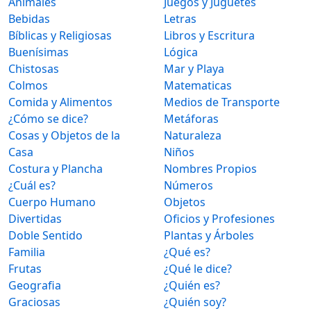
Animales
Juegos y Juguetes
Bebidas
Letras
Bíblicas y Religiosas
Libros y Escritura
Buenísimas
Lógica
Chistosas
Mar y Playa
Colmos
Matematicas
Comida y Alimentos
Medios de Transporte
¿Cómo se dice?
Metáforas
Cosas y Objetos de la
Naturaleza
Casa
Niños
Costura y Plancha
Nombres Propios
¿Cuál es?
Números
Cuerpo Humano
Objetos
Divertidas
Oficios y Profesiones
Doble Sentido
Plantas y Árboles
Familia
¿Qué es?
Frutas
¿Qué le dice?
Geografia
¿Quién es?
Graciosas
¿Quién soy?