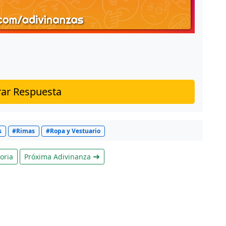
ar Respuesta
s
#Rimas
#Ropa y Vestuario
oria
Próxima Adivinanza