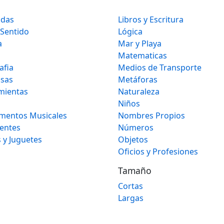
idas
Libros y Escritura
 Sentido
Lógica
a
Mar y Playa
Matematicas
afia
Medios de Transporte
osas
Metáforas
mientas
Naturaleza
Niños
umentos Musicales
Nombres Propios
gentes
Números
 y Juguetes
Objetos
Oficios y Profesiones
Tamaño
Cortas
Largas