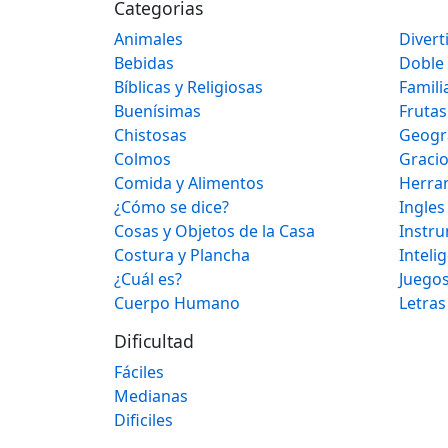
Categorias
Animales
Divert
Bebidas
Doble
Bíblicas y Religiosas
Famili
Buenísimas
Frutas
Chistosas
Geogr
Colmos
Graci
Comida y Alimentos
Herra
¿Cómo se dice?
Ingles
Cosas y Objetos de la Casa
Instr
Costura y Plancha
Inteli
¿Cuál es?
Juegos
Cuerpo Humano
Letras
Dificultad
Fáciles
Medianas
Dificiles