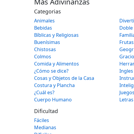
Más Adivinanzas
Categorias
Animales
Divert
Bebidas
Doble
Bíblicas y Religiosas
Famili
Buenísimas
Frutas
Chistosas
Geogr
Colmos
Graci
Comida y Alimentos
Herra
¿Cómo se dice?
Ingles
Cosas y Objetos de la Casa
Instr
Costura y Plancha
Inteli
¿Cuál es?
Juegos
Cuerpo Humano
Letras
Dificultad
Fáciles
Medianas