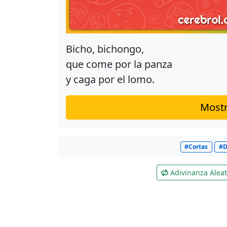
Bicho, bichongo,
que come por la panza
y caga por el lomo.
Mostr
#Cortas
#D
Adivinanza Aleat