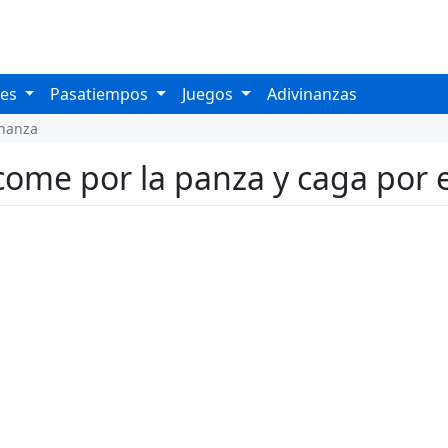
les
Pasatiempos
Juegos
Adivinanzas
inanza
come por la panza y caga por 