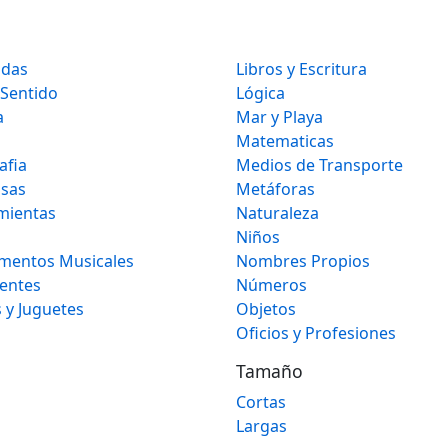
idas
Libros y Escritura
 Sentido
Lógica
a
Mar y Playa
Matematicas
afia
Medios de Transporte
osas
Metáforas
mientas
Naturaleza
Niños
umentos Musicales
Nombres Propios
gentes
Números
 y Juguetes
Objetos
Oficios y Profesiones
Tamaño
Cortas
Largas