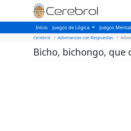
Início
Juegos de Lógica
Juegos Menta
Cerebrol
Adivinanzas con Respuestas
Adiv
Bicho, bichongo, que 