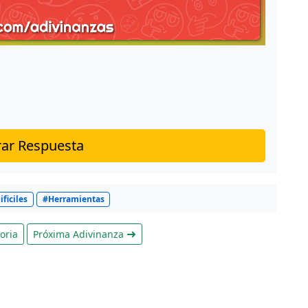
ar Respuesta
ificiles
#Herramientas
oria
Próxima Adivinanza