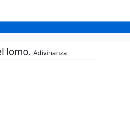
el lomo.
Adivinanza