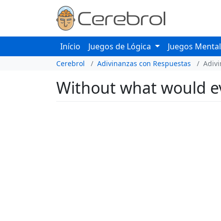
Início
Juegos de Lógica
Juegos Menta
Cerebrol
Adivinanzas con Respuestas
Adiv
Without what would e