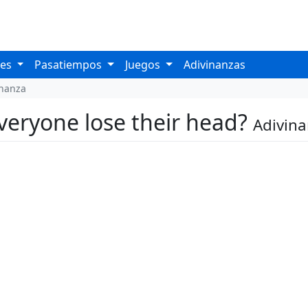
les
Pasatiempos
Juegos
Adivinanzas
inanza
veryone lose their head?
Adivin