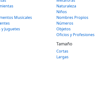
osas
Metáforas
mientas
Naturaleza
Niños
umentos Musicales
Nombres Propios
gentes
Números
 y Juguetes
Objetos
Oficios y Profesiones
Tamaño
Cortas
Largas