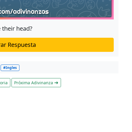
 their head?
ar Respuesta
#Ingles
oria
Próxima Adivinanza