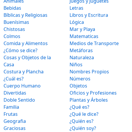
Animales
Juegos y Juguetes
Bebidas
Letras
Bíblicas y Religiosas
Libros y Escritura
Buenísimas
Lógica
Chistosas
Mar y Playa
Colmos
Matematicas
Comida y Alimentos
Medios de Transporte
¿Cómo se dice?
Metáforas
Cosas y Objetos de la
Naturaleza
Casa
Niños
Costura y Plancha
Nombres Propios
¿Cuál es?
Números
Cuerpo Humano
Objetos
Divertidas
Oficios y Profesiones
Doble Sentido
Plantas y Árboles
Familia
¿Qué es?
Frutas
¿Qué le dice?
Geografia
¿Quién es?
Graciosas
¿Quién soy?