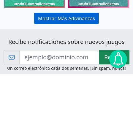
Mostrar Más Adivinanzas
Recibe notificaciones sobre nuevos juegos
Recibir!
Un correo electrónico cada dos semanas. ¡Sin spam, nunca!
Juegos de Lógica
Juegos Mentales
Acertijo de Einstein
2048
Desafíos de Lógica
Pasatiempos
Problemas de Lógica
4 Colores
Juego de Memoria
Pinball