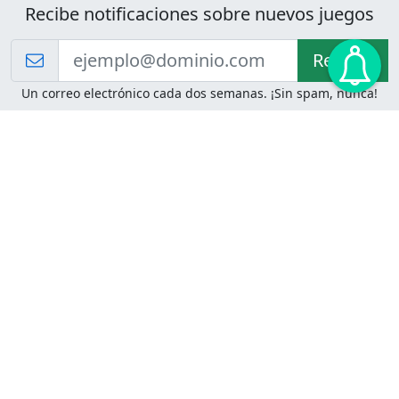
Recibe notificaciones sobre nuevos juegos
Recibir!
Un correo electrónico cada dos semanas. ¡Sin spam, nunca!
Juegos de Lógica
Juegos Mentales
Acertijo de Einstein
2048
Desafíos de Lógica
Pasatiempos
Problemas de Lógica
4 Colores
Juego de Memoria
Pinball
Rompe Todo
Serpientes y Escaleras
Adivinanzas
Juegos para Imprimir
Adivinanzas con Respuestas
Adivinanzas para Imprimir
Adivinanzas Fáciles
Desafíos de Lógica para