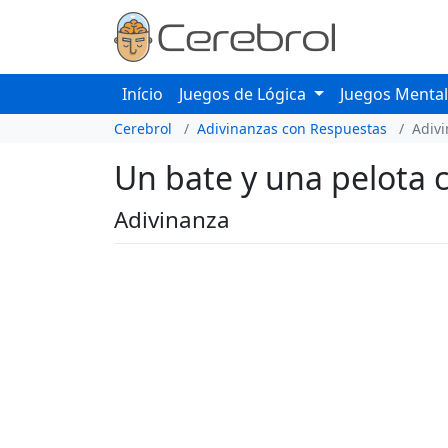
Início
Juegos de Lógica
Juegos Menta
Cerebrol
Adivinanzas con Respuestas
Adiv
Un bate y una pelota c
Adivinanza