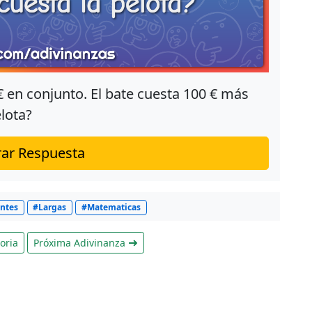
€ en conjunto. El bate cuesta 100 € más
elota?
ar Respuesta
entes
#Largas
#Matematicas
oria
Próxima Adivinanza