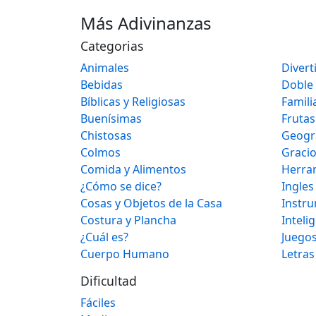
Más Adivinanzas
Categorias
Animales
Divert
Bebidas
Doble
Bíblicas y Religiosas
Famili
Buenísimas
Frutas
Chistosas
Geogr
Colmos
Graci
Comida y Alimentos
Herra
¿Cómo se dice?
Ingles
Cosas y Objetos de la Casa
Instr
Costura y Plancha
Inteli
¿Cuál es?
Juegos
Cuerpo Humano
Letras
Dificultad
Fáciles