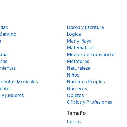
idas
Libros y Escritura
 Sentido
Lógica
a
Mar y Playa
Matematicas
afia
Medios de Transporte
osas
Metáforas
mientas
Naturaleza
Niños
umentos Musicales
Nombres Propios
gentes
Números
 y Juguetes
Objetos
Oficios y Profesiones
Tamaño
Cortas