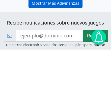
Mostrar Más Adivinanzas
Recibe notificaciones sobre nuevos juegos
Recibir!
Un correo electrónico cada dos semanas. ¡Sin spam, nunca!
Juegos de Lógica
Juegos Mentales
Acertijo de Einstein
2048
Desafíos de Lógica
Pasatiempos
Problemas de Lógica
4 Colores
Juego de Memoria
Pinball
Rompe Todo
Serpientes y Escaleras