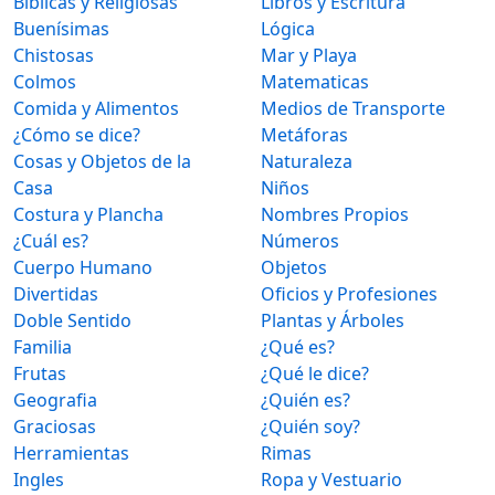
Bíblicas y Religiosas
Libros y Escritura
Buenísimas
Lógica
Chistosas
Mar y Playa
Colmos
Matematicas
Comida y Alimentos
Medios de Transporte
¿Cómo se dice?
Metáforas
Cosas y Objetos de la
Naturaleza
Casa
Niños
Costura y Plancha
Nombres Propios
¿Cuál es?
Números
Cuerpo Humano
Objetos
Divertidas
Oficios y Profesiones
Doble Sentido
Plantas y Árboles
Familia
¿Qué es?
Frutas
¿Qué le dice?
Geografia
¿Quién es?
Graciosas
¿Quién soy?
Herramientas
Rimas
Ingles
Ropa y Vestuario