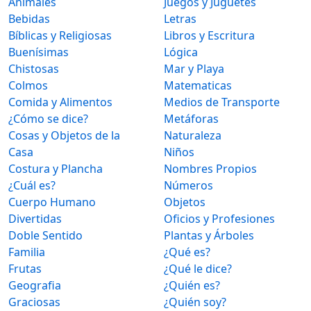
Animales
Juegos y Juguetes
Bebidas
Letras
Bíblicas y Religiosas
Libros y Escritura
Buenísimas
Lógica
Chistosas
Mar y Playa
Colmos
Matematicas
Comida y Alimentos
Medios de Transporte
¿Cómo se dice?
Metáforas
Cosas y Objetos de la
Naturaleza
Casa
Niños
Costura y Plancha
Nombres Propios
¿Cuál es?
Números
Cuerpo Humano
Objetos
Divertidas
Oficios y Profesiones
Doble Sentido
Plantas y Árboles
Familia
¿Qué es?
Frutas
¿Qué le dice?
Geografia
¿Quién es?
Graciosas
¿Quién soy?