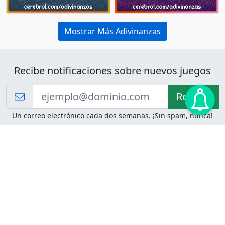
Mostrar Más Adivinanzas
Recibe notificaciones sobre nuevos juegos
Recibir!
Un correo electrónico cada dos semanas. ¡Sin spam, nunca!
Juegos de Lógica
Juegos Mentales
Acertijo de Einstein
2048
Desafíos de Lógica
Pasatiempos
Problemas de Lógica
4 Colores
Juego de Memoria
Pinball