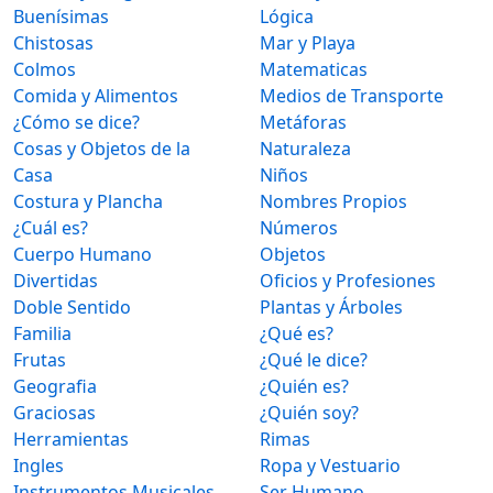
Buenísimas
Lógica
Chistosas
Mar y Playa
Colmos
Matematicas
Comida y Alimentos
Medios de Transporte
¿Cómo se dice?
Metáforas
Cosas y Objetos de la
Naturaleza
Casa
Niños
Costura y Plancha
Nombres Propios
¿Cuál es?
Números
Cuerpo Humano
Objetos
Divertidas
Oficios y Profesiones
Doble Sentido
Plantas y Árboles
Familia
¿Qué es?
Frutas
¿Qué le dice?
Geografia
¿Quién es?
Graciosas
¿Quién soy?
Herramientas
Rimas
Ingles
Ropa y Vestuario
Instrumentos Musicales
Ser Humano