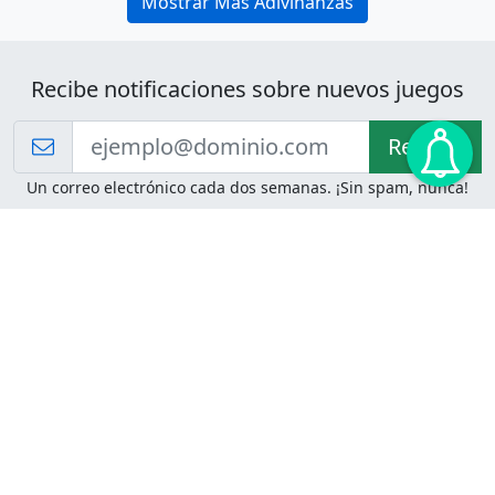
Mostrar Más Adivinanzas
Recibe notificaciones sobre nuevos juegos
Recibir!
Un correo electrónico cada dos semanas. ¡Sin spam, nunca!
Juegos de Lógica
Juegos Mentales
Acertijo de Einstein
2048
Desafíos de Lógica
Pasatiempos
Problemas de Lógica
4 Colores
Juego de Memoria
Pinball
Rompe Todo
Serpientes y Escaleras