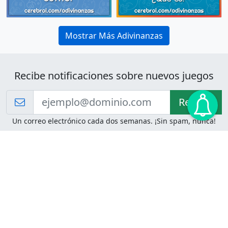
Mostrar Más Adivinanzas
Recibe notificaciones sobre nuevos juegos
Recibir!
Un correo electrónico cada dos semanas. ¡Sin spam, nunca!
Juegos de Lógica
Juegos Mentales
Acertijo de Einstein
2048
Desafíos de Lógica
Pasatiempos
Problemas de Lógica
4 Colores
Juego de Memoria
Pinball