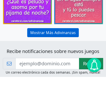
Mostrar Más Adivinanzas
Recibe notificaciones sobre nuevos juegos
Recibir!
Un correo electrónico cada dos semanas. ¡Sin spam, nunca!
Juegos de Lógica
Juegos Mentales
Acertijo de Einstein
2048
Desafíos de Lógica
Pasatiempos
Problemas de Lógica