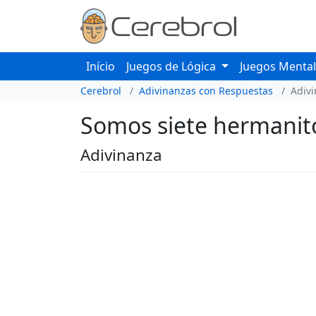
Início
Juegos de Lógica
Juegos Menta
Cerebrol
Adivinanzas con Respuestas
Adiv
Somos siete hermanito
Adivinanza