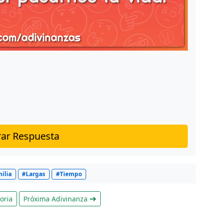
ar Respuesta
ilia
#Largas
#Tiempo
oria
Próxima Adivinanza