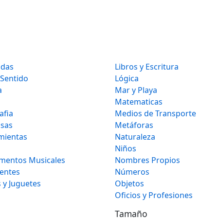
idas
Libros y Escritura
 Sentido
Lógica
a
Mar y Playa
Matematicas
afia
Medios de Transporte
osas
Metáforas
mientas
Naturaleza
Niños
umentos Musicales
Nombres Propios
gentes
Números
 y Juguetes
Objetos
Oficios y Profesiones
Tamaño