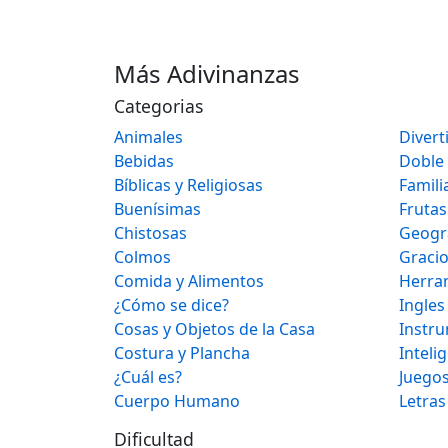
Más Adivinanzas
Categorias
Animales
Divert
Bebidas
Doble
Bíblicas y Religiosas
Famili
Buenísimas
Frutas
Chistosas
Geogr
Colmos
Graci
Comida y Alimentos
Herra
¿Cómo se dice?
Ingles
Cosas y Objetos de la Casa
Instr
Costura y Plancha
Inteli
¿Cuál es?
Juegos
Cuerpo Humano
Letras
Dificultad