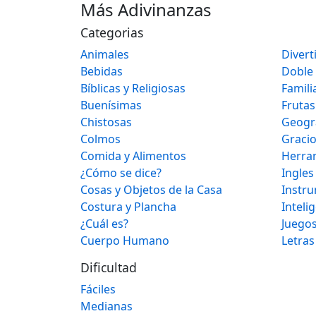
Más Adivinanzas
Categorias
Animales
Divert
Bebidas
Doble
Bíblicas y Religiosas
Famili
Buenísimas
Frutas
Chistosas
Geogr
Colmos
Graci
Comida y Alimentos
Herra
¿Cómo se dice?
Ingles
Cosas y Objetos de la Casa
Instr
Costura y Plancha
Inteli
¿Cuál es?
Juegos
Cuerpo Humano
Letras
Dificultad
Fáciles
Medianas