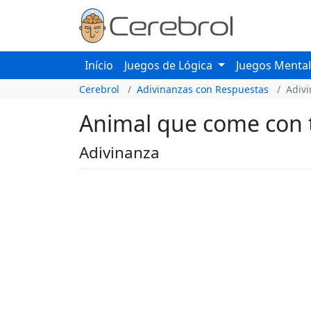
Início
Juegos de Lógica
Juegos Menta
Cerebrol
Adivinanzas con Respuestas
Adiv
Animal que come con t
Adivinanza