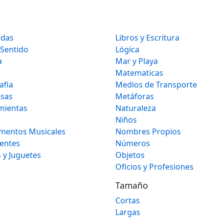
idas
Libros y Escritura
 Sentido
Lógica
a
Mar y Playa
Matematicas
afia
Medios de Transporte
osas
Metáforas
mientas
Naturaleza
Niños
umentos Musicales
Nombres Propios
gentes
Números
 y Juguetes
Objetos
Oficios y Profesiones
Tamaño
Cortas
Largas