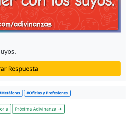
suyos.
ar Respuesta
#Metáforas
#Oficios y Profesiones
oria
Próxima Adivinanza