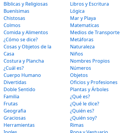
Bíblicas y Religiosas
Libros y Escritura
Buenísimas
Lógica
Chistosas
Mar y Playa
Colmos
Matematicas
Comida y Alimentos
Medios de Transporte
¿Cómo se dice?
Metáforas
Cosas y Objetos de la
Naturaleza
Casa
Niños
Costura y Plancha
Nombres Propios
¿Cuál es?
Números
Cuerpo Humano
Objetos
Divertidas
Oficios y Profesiones
Doble Sentido
Plantas y Árboles
Familia
¿Qué es?
Frutas
¿Qué le dice?
Geografia
¿Quién es?
Graciosas
¿Quién soy?
Herramientas
Rimas
Ingles
Ropa y Vestuario