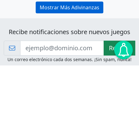
Mostrar Más Adivinanzas
Recibe notificaciones sobre nuevos juegos
Recibir!
Un correo electrónico cada dos semanas. ¡Sin spam, nunca!
Juegos de Lógica
Juegos Mentales
Acertijo de Einstein
2048
Desafíos de Lógica
Pasatiempos
Problemas de Lógica
4 Colores
Juego de Memoria
Pinball
Rompe Todo
Serpientes y Escaleras