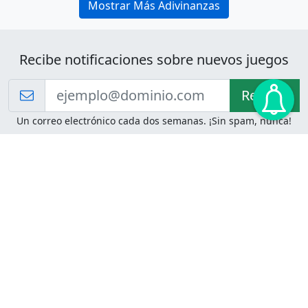
Mostrar Más Adivinanzas
Recibe notificaciones sobre nuevos juegos
Recibir!
Un correo electrónico cada dos semanas. ¡Sin spam, nunca!
Juegos de Lógica
Juegos Mentales
Acertijo de Einstein
2048
Desafíos de Lógica
Pasatiempos
Problemas de Lógica
4 Colores
Juego de Memoria
Pinball
Rompe Todo
Serpientes y Escaleras