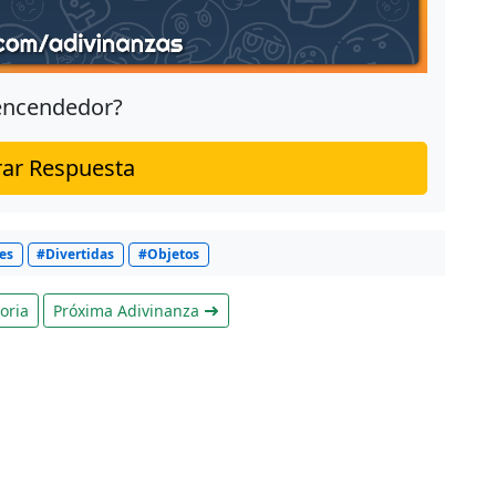
 encendedor?
ar Respuesta
les
#Divertidas
#Objetos
oria
Próxima Adivinanza