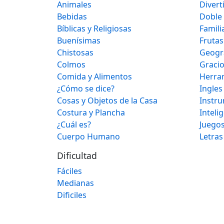
Animales
Divert
Bebidas
Doble
Bíblicas y Religiosas
Famili
Buenísimas
Frutas
Chistosas
Geogr
Colmos
Graci
Comida y Alimentos
Herra
¿Cómo se dice?
Ingles
Cosas y Objetos de la Casa
Instr
Costura y Plancha
Inteli
¿Cuál es?
Juegos
Cuerpo Humano
Letras
Dificultad
Fáciles
Medianas
Dificiles