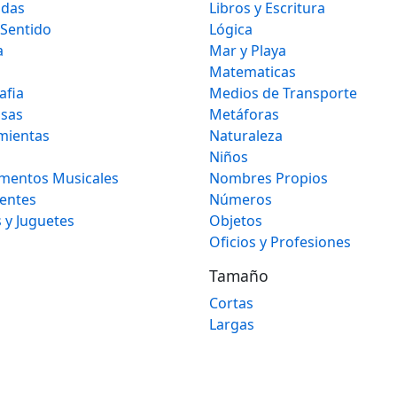
idas
Libros y Escritura
 Sentido
Lógica
a
Mar y Playa
Matematicas
afia
Medios de Transporte
osas
Metáforas
mientas
Naturaleza
Niños
umentos Musicales
Nombres Propios
gentes
Números
 y Juguetes
Objetos
Oficios y Profesiones
Tamaño
Cortas
Largas