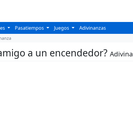
les
Pasatiempos
Juegos
Adivinanzas
inanza
 amigo a un encendedor?
Adivin