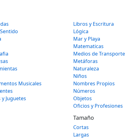
idas
Libros y Escritura
 Sentido
Lógica
a
Mar y Playa
Matematicas
afia
Medios de Transporte
osas
Metáforas
mientas
Naturaleza
Niños
umentos Musicales
Nombres Propios
gentes
Números
 y Juguetes
Objetos
Oficios y Profesiones
Tamaño
Cortas
Largas