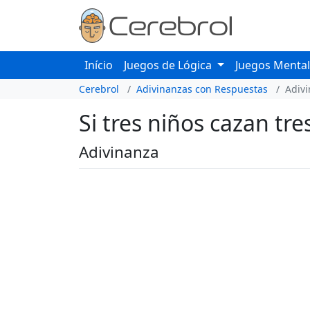
Início
Juegos de Lógica
Juegos Menta
Cerebrol
Adivinanzas con Respuestas
Adiv
Si tres niños cazan tr
Adivinanza