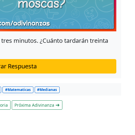
 tres minutos. ¿Cuánto tardarán treinta
ar Respuesta
#Matematicas
#Medianas
oria
Próxima Adivinanza