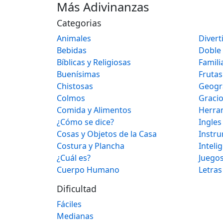
Más Adivinanzas
Categorias
Animales
Divert
Bebidas
Doble
Bíblicas y Religiosas
Famili
Buenísimas
Frutas
Chistosas
Geogr
Colmos
Graci
Comida y Alimentos
Herra
¿Cómo se dice?
Ingles
Cosas y Objetos de la Casa
Instr
Costura y Plancha
Inteli
¿Cuál es?
Juegos
Cuerpo Humano
Letras
Dificultad
Fáciles
Medianas