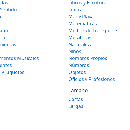
idas
Libros y Escritura
 Sentido
Lógica
a
Mar y Playa
Matematicas
afia
Medios de Transporte
osas
Metáforas
mientas
Naturaleza
Niños
umentos Musicales
Nombres Propios
gentes
Números
 y Juguetes
Objetos
Oficios y Profesiones
Tamaño
Cortas
Largas