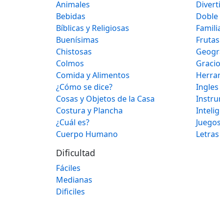
Animales
Divert
Bebidas
Doble
Bíblicas y Religiosas
Famili
Buenísimas
Frutas
Chistosas
Geogr
Colmos
Graci
Comida y Alimentos
Herra
¿Cómo se dice?
Ingles
Cosas y Objetos de la Casa
Instr
Costura y Plancha
Inteli
¿Cuál es?
Juegos
Cuerpo Humano
Letras
Dificultad
Fáciles
Medianas
Dificiles