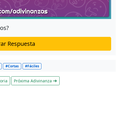
jos?
ar Respuesta
#Cortas
#Fáciles
oria
Próxima Adivinanza