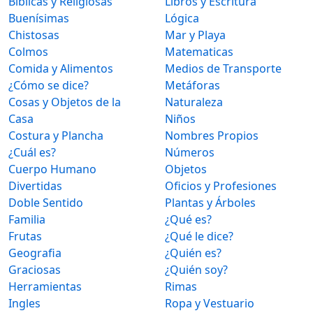
Bíblicas y Religiosas
Libros y Escritura
Buenísimas
Lógica
Chistosas
Mar y Playa
Colmos
Matematicas
Comida y Alimentos
Medios de Transporte
¿Cómo se dice?
Metáforas
Cosas y Objetos de la
Naturaleza
Casa
Niños
Costura y Plancha
Nombres Propios
¿Cuál es?
Números
Cuerpo Humano
Objetos
Divertidas
Oficios y Profesiones
Doble Sentido
Plantas y Árboles
Familia
¿Qué es?
Frutas
¿Qué le dice?
Geografia
¿Quién es?
Graciosas
¿Quién soy?
Herramientas
Rimas
Ingles
Ropa y Vestuario