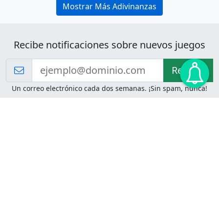
Mostrar Más Adivinanzas
Recibe notificaciones sobre nuevos juegos
Recibir!
Un correo electrónico cada dos semanas. ¡Sin spam, nunca!
Juegos de Lógica
Juegos Mentales
Acertijo de Einstein
2048
Desafíos de Lógica
Pasatiempos
Problemas de Lógica
4 Colores
Juego de Memoria
Pinball
Rompe Todo
Serpientes y Escaleras