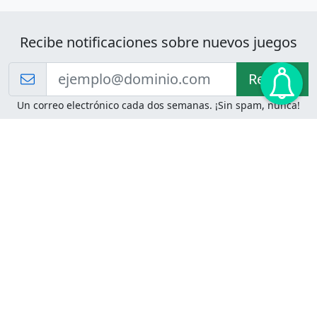
Recibe notificaciones sobre nuevos juegos
Recibir!
Un correo electrónico cada dos semanas. ¡Sin spam, nunca!
Juegos de Lógica
Juegos Mentales
Acertijo de Einstein
2048
Desafíos de Lógica
Pasatiempos
Problemas de Lógica
4 Colores
Juego de Memoria
Pinball
Rompe Todo
Serpientes y Escaleras
Adivinanzas
Juegos para Imprimir