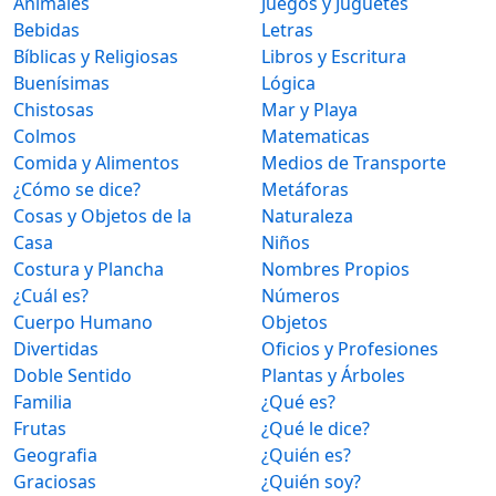
Animales
Juegos y Juguetes
Bebidas
Letras
Bíblicas y Religiosas
Libros y Escritura
Buenísimas
Lógica
Chistosas
Mar y Playa
Colmos
Matematicas
Comida y Alimentos
Medios de Transporte
¿Cómo se dice?
Metáforas
Cosas y Objetos de la
Naturaleza
Casa
Niños
Costura y Plancha
Nombres Propios
¿Cuál es?
Números
Cuerpo Humano
Objetos
Divertidas
Oficios y Profesiones
Doble Sentido
Plantas y Árboles
Familia
¿Qué es?
Frutas
¿Qué le dice?
Geografia
¿Quién es?
Graciosas
¿Quién soy?