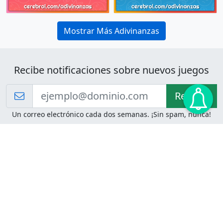
Mostrar Más Adivinanzas
Recibe notificaciones sobre nuevos juegos
Recibir!
Un correo electrónico cada dos semanas. ¡Sin spam, nunca!
Juegos de Lógica
Juegos Mentales
Acertijo de Einstein
2048
Desafíos de Lógica
Pasatiempos
Problemas de Lógica
4 Colores
Juego de Memoria
Pinball