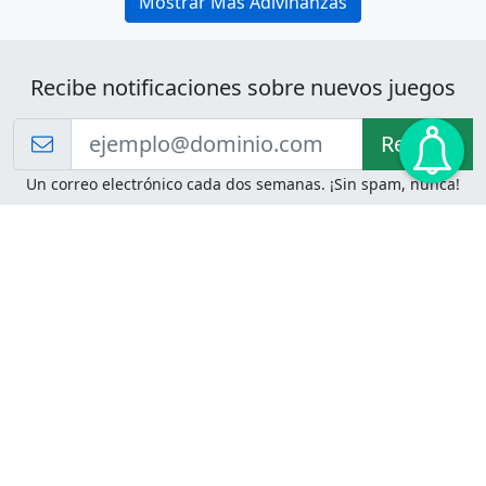
Mostrar Más Adivinanzas
Recibe notificaciones sobre nuevos juegos
Recibir!
Un correo electrónico cada dos semanas. ¡Sin spam, nunca!
Juegos de Lógica
Juegos Mentales
Acertijo de Einstein
2048
Desafíos de Lógica
Pasatiempos
Problemas de Lógica
4 Colores
Juego de Memoria
Pinball
Rompe Todo
Serpientes y Escaleras