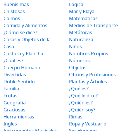
Buenísimas
Lógica
Chistosas
Mar y Playa
Colmos
Matematicas
Comida y Alimentos
Medios de Transporte
¿Cómo se dice?
Metáforas
Cosas y Objetos de la
Naturaleza
Casa
Niños
Costura y Plancha
Nombres Propios
¿Cuál es?
Números
Cuerpo Humano
Objetos
Divertidas
Oficios y Profesiones
Doble Sentido
Plantas y Árboles
Familia
¿Qué es?
Frutas
¿Qué le dice?
Geografia
¿Quién es?
Graciosas
¿Quién soy?
Herramientas
Rimas
Ingles
Ropa y Vestuario
Instrumentos Musicales
Ser Humano