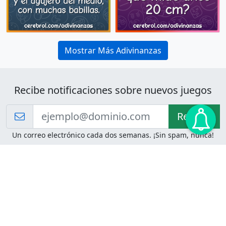
Mostrar Más Adivinanzas
Recibe notificaciones sobre nuevos juegos
Recibir!
Un correo electrónico cada dos semanas. ¡Sin spam, nunca!
Juegos de Lógica
Juegos Mentales
Acertijo de Einstein
2048
Desafíos de Lógica
Pasatiempos
Problemas de Lógica
4 Colores