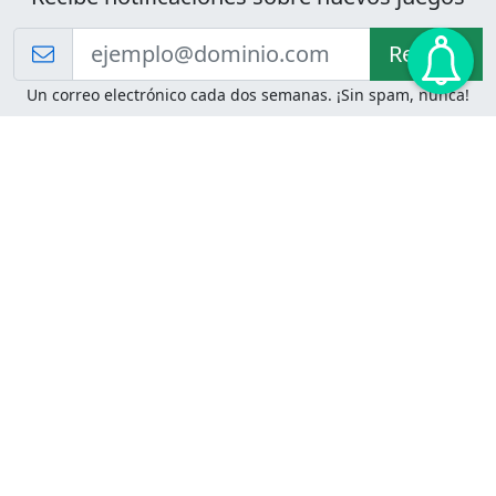
Recibir!
Un correo electrónico cada dos semanas. ¡Sin spam, nunca!
Juegos de Lógica
Juegos Mentales
Acertijo de Einstein
2048
Desafíos de Lógica
Pasatiempos
Problemas de Lógica
4 Colores
Juego de Memoria
Pinball
Rompe Todo
Serpientes y Escaleras
Adivinanzas
Juegos para Imprimir
Adivinanzas con Respuestas
Adivinanzas para Imprimir
Adivinanzas Fáciles
Desafíos de Lógica para
Adivinanzas Difíciles
Imprimir