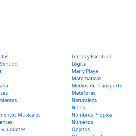
idas
Libros y Escritura
 Sentido
Lógica
a
Mar y Playa
Matematicas
afia
Medios de Transporte
osas
Metáforas
mientas
Naturaleza
Niños
umentos Musicales
Nombres Propios
gentes
Números
 y Juguetes
Objetos