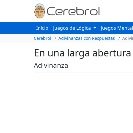
Início
Juegos de Lógica
Juegos Menta
Cerebrol
Adivinanzas con Respuestas
Adiv
En una larga abertura
Adivinanza