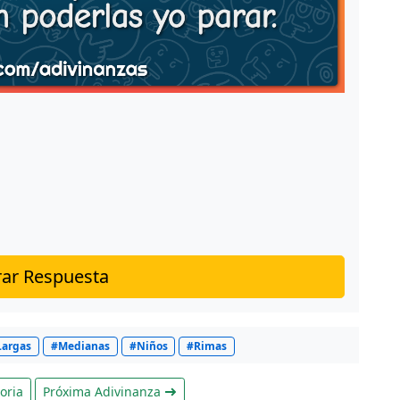
ar Respuesta
Largas
#Medianas
#Niños
#Rimas
oria
Próxima Adivinanza