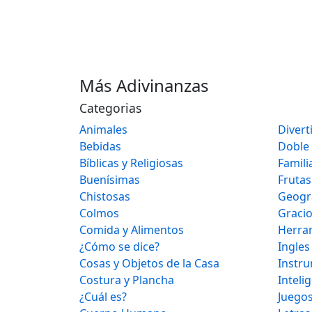
Más Adivinanzas
Categorias
Animales
Divert
Bebidas
Doble
Bíblicas y Religiosas
Famili
Buenísimas
Frutas
Chistosas
Geogr
Colmos
Graci
Comida y Alimentos
Herra
¿Cómo se dice?
Ingles
Cosas y Objetos de la Casa
Instr
Costura y Plancha
Inteli
¿Cuál es?
Juegos