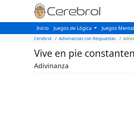
Início
Juegos de Lógica
Juegos Menta
Cerebrol
Adivinanzas con Respuestas
Adiv
Vive en pie constantem
Adivinanza