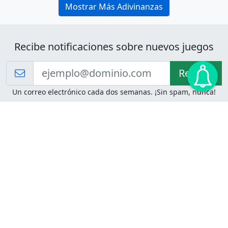
Mostrar Más Adivinanzas
Recibe notificaciones sobre nuevos juegos
Recibir!
Un correo electrónico cada dos semanas. ¡Sin spam, nunca!
Juegos de Lógica
Juegos Mentales
Acertijo de Einstein
2048
Desafíos de Lógica
Pasatiempos
Problemas de Lógica
4 Colores
Juego de Memoria
Pinball
Rompe Todo
Serpientes y Escaleras