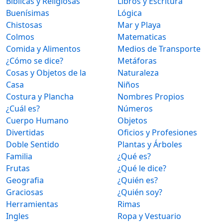
Bíblicas y Religiosas
Libros y Escritura
Buenísimas
Lógica
Chistosas
Mar y Playa
Colmos
Matematicas
Comida y Alimentos
Medios de Transporte
¿Cómo se dice?
Metáforas
Cosas y Objetos de la
Naturaleza
Casa
Niños
Costura y Plancha
Nombres Propios
¿Cuál es?
Números
Cuerpo Humano
Objetos
Divertidas
Oficios y Profesiones
Doble Sentido
Plantas y Árboles
Familia
¿Qué es?
Frutas
¿Qué le dice?
Geografia
¿Quién es?
Graciosas
¿Quién soy?
Herramientas
Rimas
Ingles
Ropa y Vestuario