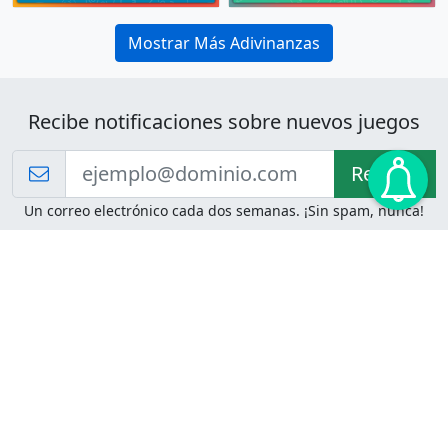
Mostrar Más Adivinanzas
Recibe notificaciones sobre nuevos juegos
Recibir!
Un correo electrónico cada dos semanas. ¡Sin spam, nunca!
Juegos de Lógica
Juegos Mentales
Acertijo de Einstein
2048
Desafíos de Lógica
Pasatiempos
Problemas de Lógica
4 Colores
Juego de Memoria
Pinball
Rompe Todo