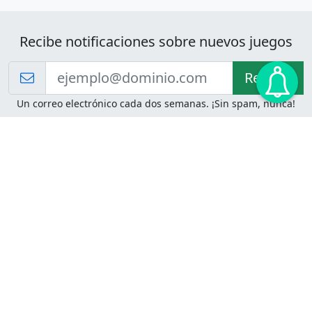
Recibe notificaciones sobre nuevos juegos
Recibir!
Un correo electrónico cada dos semanas. ¡Sin spam, nunca!
Juegos de Lógica
Juegos Mentales
Acertijo de Einstein
2048
Desafíos de Lógica
Pasatiempos
Problemas de Lógica
4 Colores
Juego de Memoria
Pinball
Rompe Todo
Serpientes y Escaleras
Adivinanzas
Juegos para Imprimir