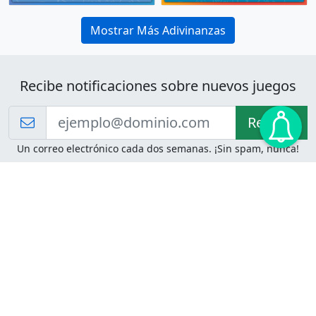
Mostrar Más Adivinanzas
Recibe notificaciones sobre nuevos juegos
Recibir!
Un correo electrónico cada dos semanas. ¡Sin spam, nunca!
Juegos de Lógica
Juegos Mentales
Acertijo de Einstein
2048
Desafíos de Lógica
Pasatiempos
Problemas de Lógica
4 Colores
Juego de Memoria
Pinball
Rompe Todo