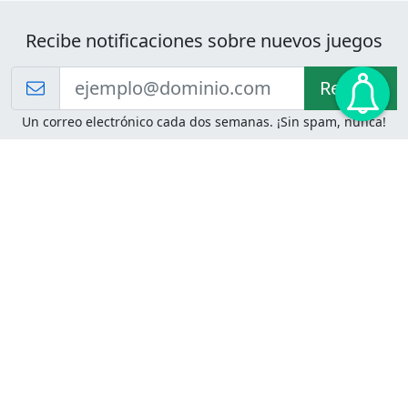
Recibe notificaciones sobre nuevos juegos
Recibir!
Un correo electrónico cada dos semanas. ¡Sin spam, nunca!
Juegos de Lógica
Juegos Mentales
Acertijo de Einstein
2048
Desafíos de Lógica
Pasatiempos
Problemas de Lógica
4 Colores
Juego de Memoria
Pinball
Rompe Todo
Serpientes y Escaleras
Adivinanzas
Juegos para Imprimir
Adivinanzas con Respuestas
Adivinanzas para Imprimir