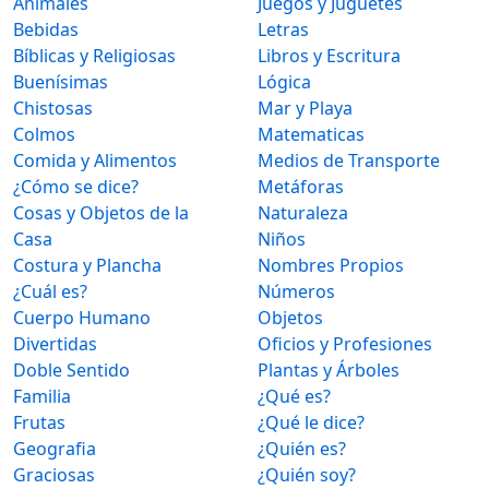
Animales
Juegos y Juguetes
Bebidas
Letras
Bíblicas y Religiosas
Libros y Escritura
Buenísimas
Lógica
Chistosas
Mar y Playa
Colmos
Matematicas
Comida y Alimentos
Medios de Transporte
¿Cómo se dice?
Metáforas
Cosas y Objetos de la
Naturaleza
Casa
Niños
Costura y Plancha
Nombres Propios
¿Cuál es?
Números
Cuerpo Humano
Objetos
Divertidas
Oficios y Profesiones
Doble Sentido
Plantas y Árboles
Familia
¿Qué es?
Frutas
¿Qué le dice?
Geografia
¿Quién es?
Graciosas
¿Quién soy?