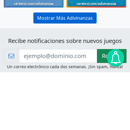
Mostrar Más Adivinanzas
Recibe notificaciones sobre nuevos juegos
Recibir!
Un correo electrónico cada dos semanas. ¡Sin spam, nunca!
Juegos de Lógica
Juegos Mentales
Acertijo de Einstein
2048
Desafíos de Lógica
Pasatiempos
Problemas de Lógica
4 Colores
Juego de Memoria
Pinball