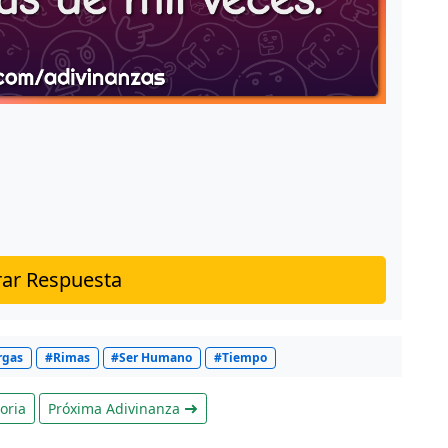
ar Respuesta
rgas
#Rimas
#Ser Humano
#Tiempo
oria
Próxima Adivinanza