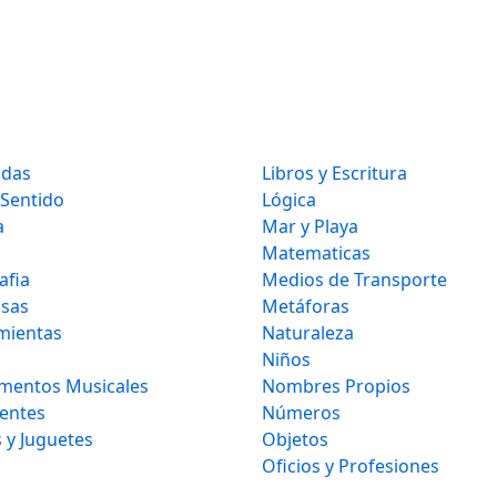
idas
Libros y Escritura
 Sentido
Lógica
a
Mar y Playa
Matematicas
afia
Medios de Transporte
osas
Metáforas
mientas
Naturaleza
Niños
umentos Musicales
Nombres Propios
gentes
Números
 y Juguetes
Objetos
Oficios y Profesiones