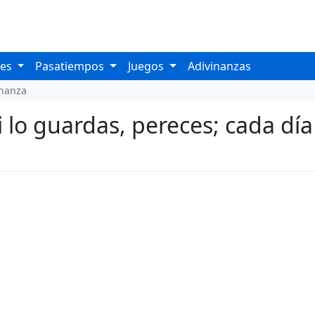
les
Pasatiempos
Juegos
Adivinanzas
inanza
 si lo guardas, pereces; cada dí