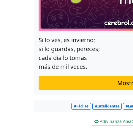
Si lo ves, es invierno;
si lo guardas, pereces;
cada día lo tomas
más de mil veces.
Mostr
#Fáciles
#Inteligentes
#La
Adivinanza Aleat