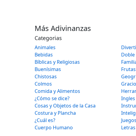
Más Adivinanzas
Categorias
Animales
Divert
Bebidas
Doble
Bíblicas y Religiosas
Famili
Buenísimas
Frutas
Chistosas
Geogr
Colmos
Graci
Comida y Alimentos
Herra
¿Cómo se dice?
Ingles
Cosas y Objetos de la Casa
Instr
Costura y Plancha
Inteli
¿Cuál es?
Juegos
Cuerpo Humano
Letras