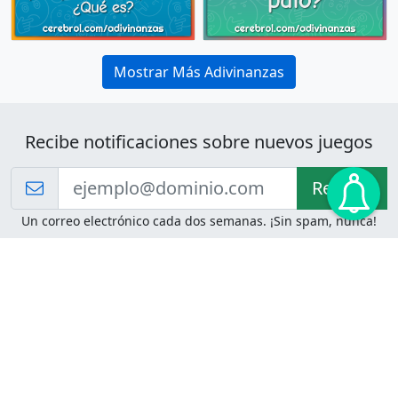
Mostrar Más Adivinanzas
Recibe notificaciones sobre nuevos juegos
Recibir!
Un correo electrónico cada dos semanas. ¡Sin spam, nunca!
Juegos de Lógica
Juegos Mentales
Acertijo de Einstein
2048
Desafíos de Lógica
Pasatiempos
Problemas de Lógica
4 Colores
Juego de Memoria