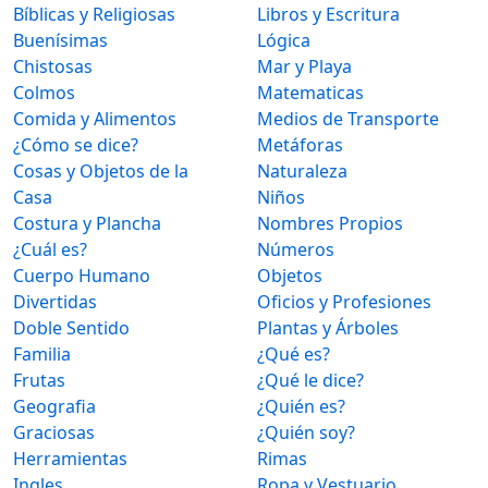
Bíblicas y Religiosas
Libros y Escritura
Buenísimas
Lógica
Chistosas
Mar y Playa
Colmos
Matematicas
Comida y Alimentos
Medios de Transporte
¿Cómo se dice?
Metáforas
Cosas y Objetos de la
Naturaleza
Casa
Niños
Costura y Plancha
Nombres Propios
¿Cuál es?
Números
Cuerpo Humano
Objetos
Divertidas
Oficios y Profesiones
Doble Sentido
Plantas y Árboles
Familia
¿Qué es?
Frutas
¿Qué le dice?
Geografia
¿Quién es?
Graciosas
¿Quién soy?
Herramientas
Rimas
Ingles
Ropa y Vestuario