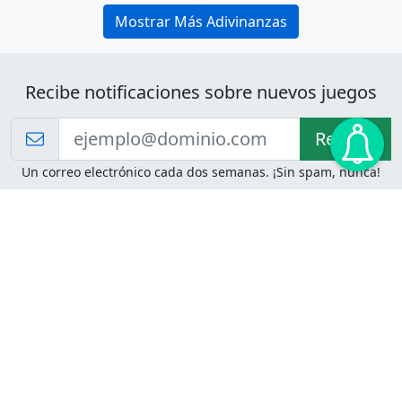
Mostrar Más Adivinanzas
Recibe notificaciones sobre nuevos juegos
Recibir!
Un correo electrónico cada dos semanas. ¡Sin spam, nunca!
Juegos de Lógica
Juegos Mentales
Acertijo de Einstein
2048
Desafíos de Lógica
Pasatiempos
Problemas de Lógica
4 Colores
Juego de Memoria
Pinball
Rompe Todo
Serpientes y Escaleras