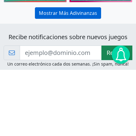
Mostrar Más Adivinanzas
Recibe notificaciones sobre nuevos juegos
Recibir!
Un correo electrónico cada dos semanas. ¡Sin spam, nunca!
Juegos de Lógica
Juegos Mentales
Acertijo de Einstein
2048
Desafíos de Lógica
Pasatiempos
Problemas de Lógica
4 Colores
Juego de Memoria
Pinball
Rompe Todo